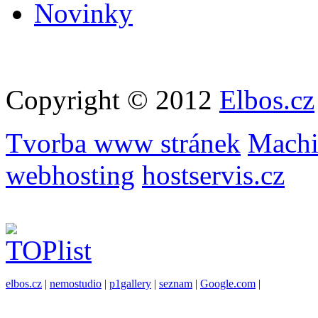
Novinky
Copyright © 2012
Elbos.cz
Tvorba www stránek
Machi
webhosting
hostservis.cz
elbos.cz
|
nemostudio
|
p1gallery
|
seznam
|
Google.com
|